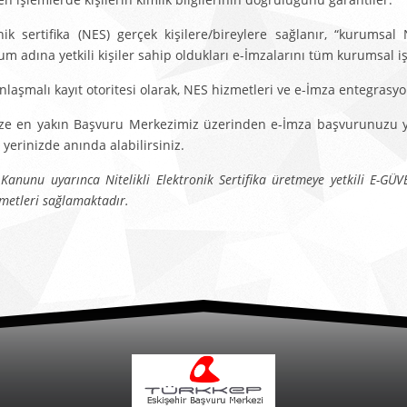
ronik sertifika (NES) gerçek kişilere/bireylere sağlanır, “kurums
dına yetkili kişiler sahip oldukları e-İmzalarını tüm kurumsal işl
anlaşmalı kayıt otoritesi olarak, NES hizmetleri ve e-İmza entegras
ize en yakın Başvuru Merkezimiz üzerinden e-İmza başvurunuzu y
 yerinizde anında alabilirsiniz.
anunu uyarınca Nitelikli Elektronik Sertifika üretmeye yetkili E-GÜVE
zmetleri sağlamaktadır.