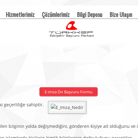
Hizmetlerimiz
Çözümlerimiz
Bilgi Deposu
Bize Ulaşın
edir?
E-imza Ön Başvuru Formu
i geçerliliğe sahiptir.
ilen bilginin yolda değişmediğini, gönderen kişiye ait olduğunu ve 
 işlemlerde kişilerin kimlik bilgilerinin doğruluğunu garantiler.