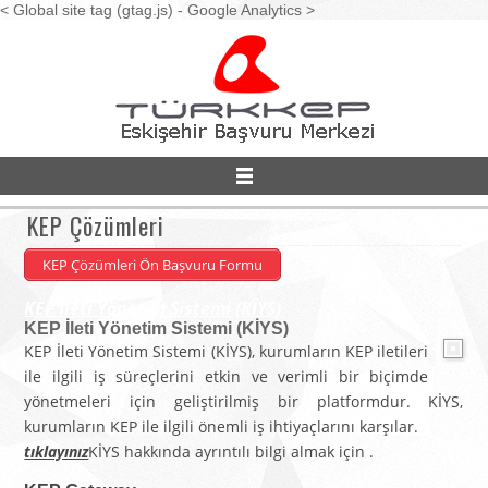
< Global site tag (gtag.js) - Google Analytics >
KEP Çözümleri
Hizmetlerimiz
KEP Çözümleri Ön Başvuru Formu
KEP İleti Yönetim Sistemi (KİYS)
Çözümlerimiz
KEP İleti Yönetim Sistemi (KİYS)
KEP İleti Yönetim Sistemi (KİYS), kurumların KEP iletileri
ile ilgili iş süreçlerini etkin ve verimli bir biçimde
Bilgi Deposu
yönetmeleri için geliştirilmiş bir platformdur. KİYS,
kurumların KEP ile ilgili önemli iş ihtiyaçlarını karşılar.
tıklayınız
KİYS hakkında ayrıntılı bilgi almak için
.
Bize Ulaşın