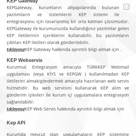
KEP Gateway
KEPGateway, kurumların altyapılarında bulunan
yazılımların ve sistemlerin KEP sistemi ile
entegrasyonu için tasarlanmış bir orta katman çözümüdür.
KEPGateway ile kurumunuzda kullandığınız yazılımlar gelen
KEP iletilerinin içeriklerini kullanabilir, bu yazılımların
çıktıları KEP iletileri olarak gönderilebilir.
tıklayınız
KEP Gateway hakkında ayrıntılı bilgi almak için
.
KEP Webservis
Kurumsal Entegrasyon amacıyla TÜRKKEP Webmail
uygulaması (veya KİYS ve KEPGW ) kullanılmadan KEP
iletilerini almak/göndermek amacıyla hazırlanan web servis
hizmetidir. Bu web servisini kullanarak KEP alım ve
gönderim işlevleri ile kurum içi uygulamalara entegrasyon
sağlanılabilir.
tıklayını
z
KEP Web Servis hakkında ayrıntılı bilgi almak için
Kep API
Kurumda mevcut olan uygulamaların KEP sistemine